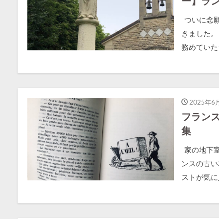
ー】ラ
ついに念願
きました。
務めていたシ
2025年6
フラン
集
家の地下室
ンスの古い
ストが気に入