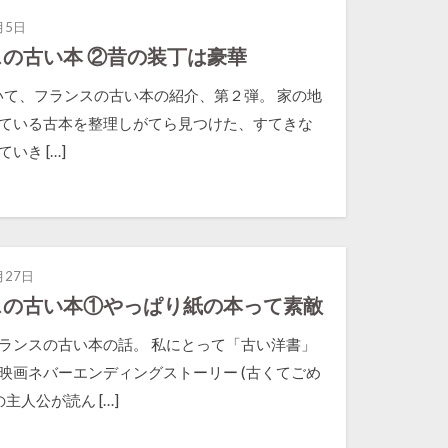
月5日
の古い本 ②昔の装丁は豪華
て、フランスの古い本の紹介、第２弾。 家の地
ている古本を整理しがてら見つけた、すてきな
いき […]
月27日
スの古い本①やっぱり紙の本って素敵
ランスの古い本の話。 私にとって「古い洋書」
映画ネバーエンディングストーリー (古くてごめ
の主人公が読ん […]