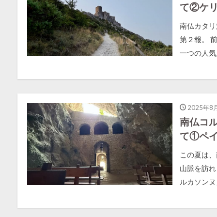
て②ケ
南仏カタリ
第２報。 
一つの人気
2025年8
南仏コ
て①ペ
この夏は、
山脈を訪れ
ルカソンヌ