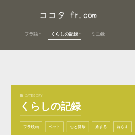
フラ語
くらしの記録
ミニ録
今日のフレーズ
単語集
名言集
文法
表現
会話
心と健康
食レシピ
フラ映画
旅する
食べる
暮らす
ペット
植物
CATEGORY
くらしの記録
フラ映画
ペット
心と健康
旅する
暮らす