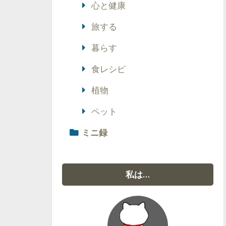
心と健康
旅する
暮らす
食レシピ
植物
ペット
ミニ録
私は…