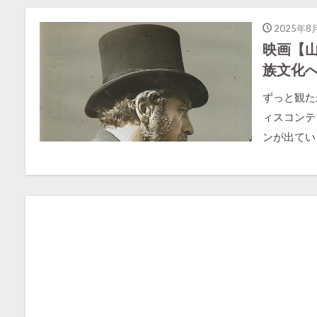
2025年8
映画【
族文化
ずっと観た
ィスコンテ
ンが出ている