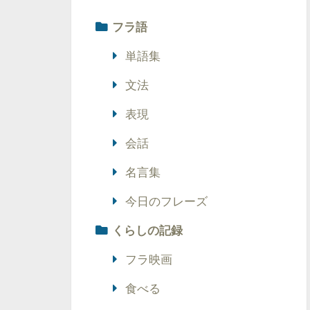
フラ語
単語集
文法
表現
会話
名言集
今日のフレーズ
くらしの記録
フラ映画
食べる