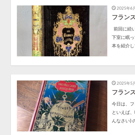
2025年6
フランス
前回に続い
下室に眠っ
本を紹介して
2025年5
フラン
今日は、フ
といえば、
んなさい) 