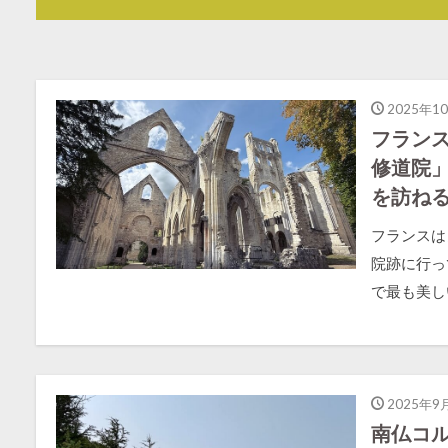
2025年1
フラン
修道院
を訪ね
フランスは
院跡に行っ
で最も美し
2025年9
南仏コ