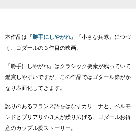
本作品は『
勝手にしやがれ
』『小さな兵隊』につづ
く、ゴダールの３作目の映画。
『勝手にしやがれ』はクラシック要素が残っていて
鑑賞しやすいですが、この作品ではゴダール節がか
なり表面化してきます。
訛りのあるフランス語をはなすカリーナと、ベルモ
ンドとブリアリの３人が繰り広げる、ゴダールお得
意のカップル愛ストーリー。