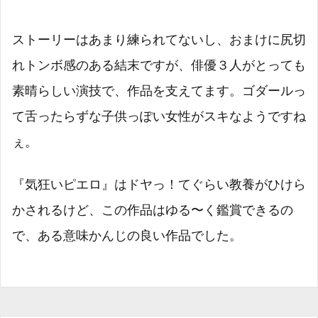
ストーリーはあまり練られてないし、おまけに尻切
れトンボ感のある結末ですが、俳優３人がとっても
素晴らしい演技で、作品を支えてます。ゴダールっ
て舌ったらずな子供っぽい女性がスキなようですね
ぇ。
『気狂いピエロ』はドヤっ！てぐらい教養がひけら
かされるけど、この作品はゆる〜く鑑賞できるの
で、ある意味かんじの良い作品でした。