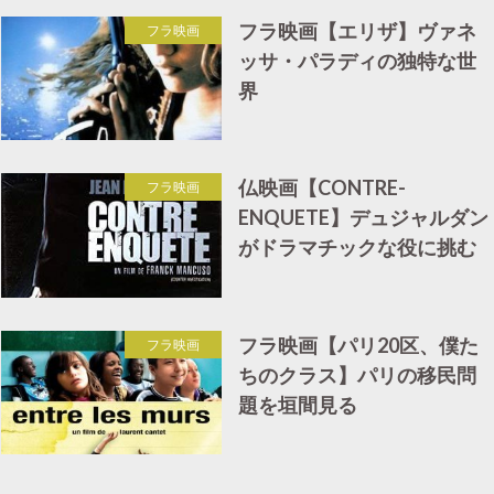
フラ映画【エリザ】ヴァネ
フラ映画
ッサ・パラディの独特な世
界
仏映画【CONTRE-
フラ映画
ENQUETE】デュジャルダン
がドラマチックな役に挑む
フラ映画【パリ20区、僕た
フラ映画
ちのクラス】パリの移民問
題を垣間見る