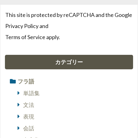
This site is protected by reCAPTCHA and the Google
Privacy Policy
and
Terms of Service
apply.
カテゴリー
フラ語
単語集
文法
表現
会話