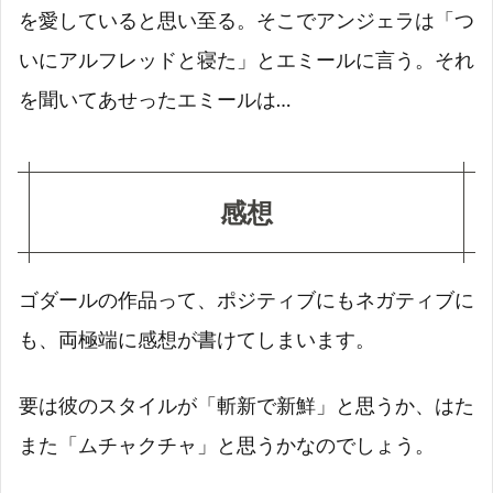
を愛していると思い至る。そこでアンジェラは「つ
いにアルフレッドと寝た」とエミールに言う。それ
を聞いてあせったエミールは…
感想
ゴダールの作品って、ポジティブにもネガティブに
も、両極端に感想が書けてしまいます。
要は彼のスタイルが「斬新で新鮮」と思うか、はた
また「ムチャクチャ」と思うかなのでしょう。