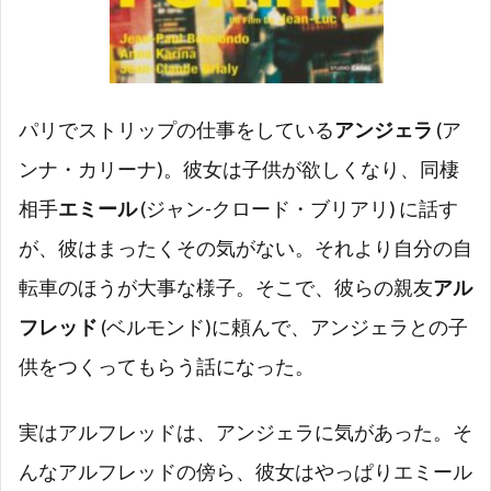
パリでストリップの仕事をしている
アンジェラ
(ア
ンナ・カリーナ)。彼女は子供が欲しくなり、同棲
相手
エミール
(ジャン-クロード・ブリアリ) に話す
が、彼はまったくその気がない。それより自分の自
転車のほうが大事な様子。そこで、彼らの親友
アル
フレッド
(ベルモンド)に頼んで、アンジェラとの子
供をつくってもらう話になった。
実はアルフレッドは、アンジェラに気があった。そ
んなアルフレッドの傍ら、彼女はやっぱりエミール