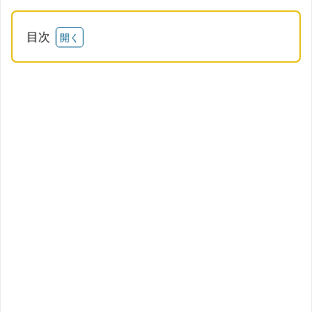
目次
1
作
品
情
報
2
あ
ら
す
じ
3
感
想