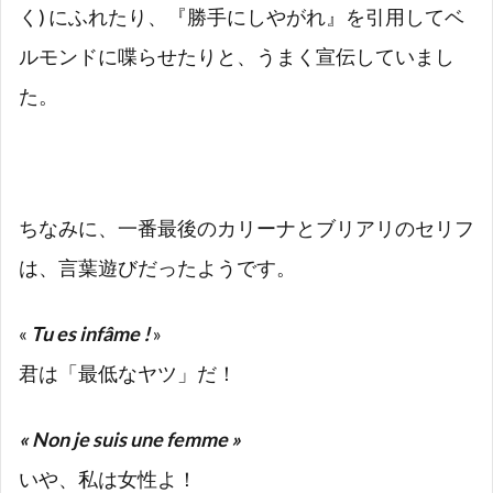
く) にふれたり、『勝手にしやがれ』を引用してベ
ルモンドに喋らせたりと、うまく宣伝していまし
た。
ちなみに、一番最後のカリーナとブリアリのセリフ
は、言葉遊びだったようです。
«
Tu es infâme !
»
君は「最低なヤツ」だ！
« Non je suis une femme »
いや、私は女性よ！