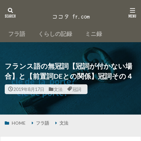
フラ語
くらしの記録
ミニ録
フランス語の無冠詞【冠詞が付かない場
合】と【前置詞DEとの関係】冠詞その４
2019年8月17日
文法
冠詞
HOME
フラ語
文法