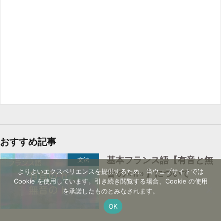
おすすめ記事
基本フランス語【有音と無
文法
よりよいエクスペリエンスを提供するため、当ウェブサイトでは
音 の « h » 】について
Cookie を使用しています。引き続き閲覧する場合、Cookie の使用
を承諾したものとみなされます。
OK