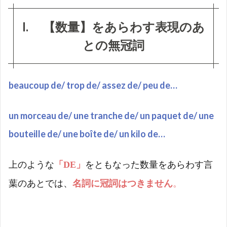
て
I. 【数量】をあらわす表現のあ
2.1
【名詞
との無冠詞
+DE+名
詞】に
おける
無冠詞
beaucoup de/ trop de/ assez de/ peu de…
3
Ⅲ.
【SANS】
un morceau de/ une tranche de/ un paquet de/ une
【AVEC】
のあとで
bouteille de/ une boîte de/ un kilo de…
の無冠詞
4
上のような
「
DE
」
をともなった数量をあらわす言
Ⅳ.
葉のあとでは、
名
詞に冠
詞はつきません
。
【職
業・
国
籍・
宗