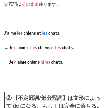
定冠詞は
そのまま
残ります。
J’aime
les
chiens et
les
chats.
→ Je
n’
aime
ni les
chiens
ni les
chats.
→ Je
n’
aime chiens
ni les
chats.
② 【不定冠詞/部分冠詞】は文形によっ
て de になる、もしくは完全に落ちる。