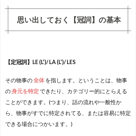
の変
化
思い出しておく【冠詞】の基本
2.1
否定文
« ne-
pas/
ne-
plus/
ne-
【定冠詞】LE (L’)/ LA (L’)/ LES
jamais
» の場
合
その物事の
全体
を指します。ということは、物事
2.1.1
の
身元を特定
できたり、カテゴリー的にとらえる
① 【定
ことができます。(つまり、話の流れや一般性か
冠詞】
は否定
ら、物事がすでに特定されてる、または容易に特定
文中で
はその
できる場合につかいます。)
まま残
る。