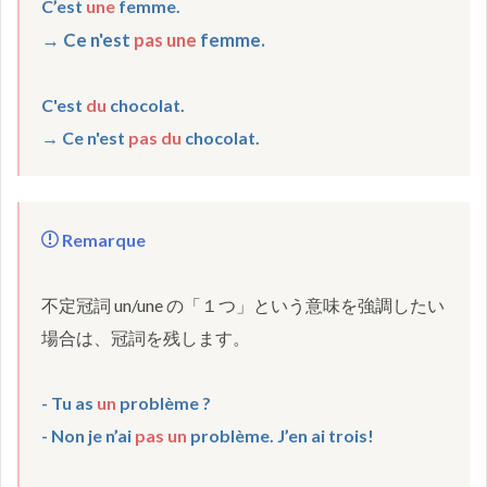
C’est 
une
→ Ce n'est 
pas une 
C'est 
du
 chocolat. 

→ Ce n'est 
pas du
 chocolat.
 Remarque

不定冠詞 un/une の「１つ」という意味を強調したい
- Tu as 
un
 problème ? 

- Non je n’ai 
pas un 
problème. J’en ai trois!  