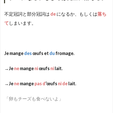
不定冠詞と部分冠詞は
de
になるか、もしくは
落ち
て
しまいます。
Je mange
des
œufs et
du
fromage.
→Je
ne
mange
ni
œufs
ni
lait.
→Je
ne
mange
pas d
’œufs
ni de
lait.
「卵もチーズも食べないよ」