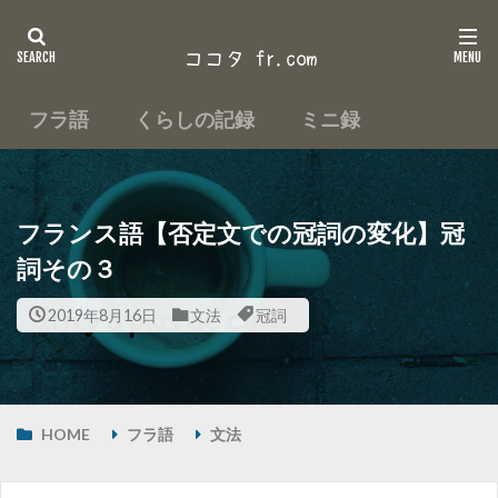
フラ語
くらしの記録
ミニ録
フランス語【否定文での冠詞の変化】冠
詞その３
2019年8月16日
文法
冠詞
HOME
フラ語
文法