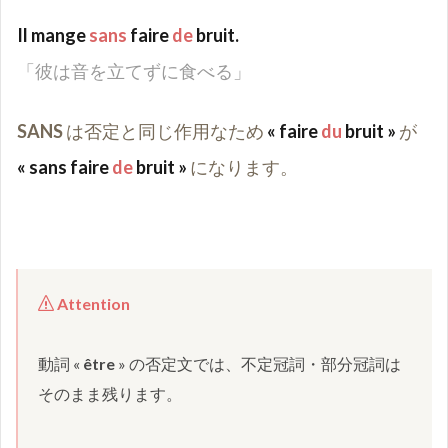
Il mange
sans
faire
de
bruit.
「彼は音を立てずに食べる」
SANS
は否定と同じ作用なため
« faire
du
bruit »
が
« sans faire
de
bruit »
になります。
 Attention 
動詞 « 
être 
» の否定文では、不定冠詞・部分冠詞は
そのまま残ります。
