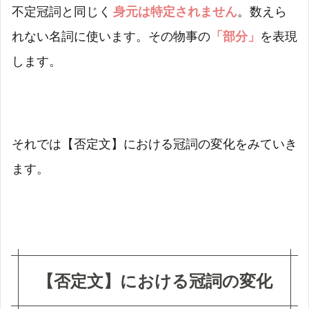
不定冠詞と同じく
身元は特定されません
。数えら
①【定
冠詞】
れない名詞に使います。その物事の
「部分」
を表現
はその
まま残
します。
る。
2.2.2
② 【不
定冠
詞/部
それでは【否定文】における冠詞の変化をみていき
分冠
ます。
詞】は
文形に
よって
de に
なる、
もしく
は完全
に落ち
【否定文】における冠詞の変化
る。