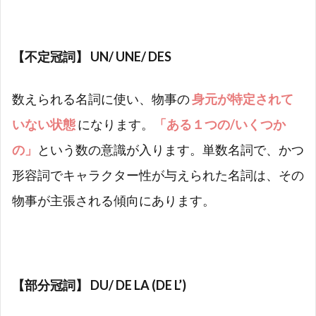
2.1.2
② 【不
定冠詞/
【不定冠詞】 UN/ UNE/ DES
部分冠
詞】は
否定文
数えられる名詞に使い、物事の
身元が特定されて
で
いない状態
になります。
「ある１つの/いくつか
は « de »
にな
の」
という数の意識が入ります。単数名詞で、かつ
る。
形容詞でキャラクター性が与えられた名詞は、その
2.2
否定
物事が主張される傾向にあります。
文
« ne…
ni…
ni… »
の場
【部分冠詞】 DU/ DE LA (DE L’)
合
2.2.1