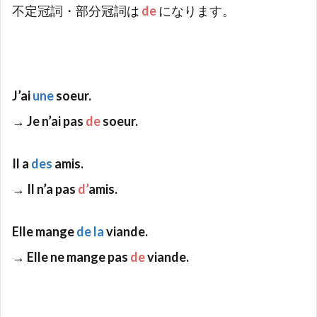
不定冠詞・部分冠詞は
de
になります。
J’ai
une
soeur.
→ Je n’ai pas
de
soeur.
Il a
des
amis.
→ Il n’a pas
d’
amis.
Elle mange
de la
viande.
→ Elle ne mange pas
de
viande.