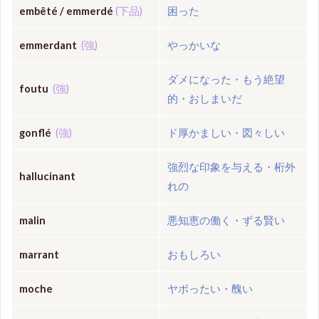
embêté / emmerdé
(下品)
困った
emmerdant
(強)
やっかいな
ダメになった・もう絶望
foutu
(強)
的・おしまいだ
gonflé
(強)
ド厚かましい・図々しい
強烈な印象を与える・桁外
hallucinant
れの
malin
悪知恵の働く・ずる賢い
marrant
おもしろい
moche
ヤボったい・醜い