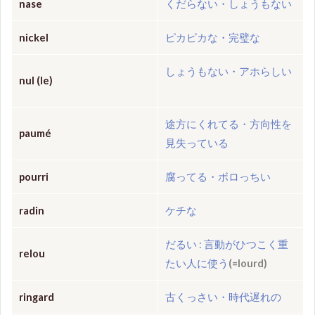
nase
くだらない・しょうもない
nickel
ピカピカな・完璧な
しょうもない・アホらしい
nul
(
le
)
途方にくれてる
・方向性を
paumé
見失っている
pourri
腐ってる・ボロっちい
radin
ケチな
だるい : 言動がひつこく重
relou
たい人に使う
(=lourd)
ringard
古くっさい・時代遅れの