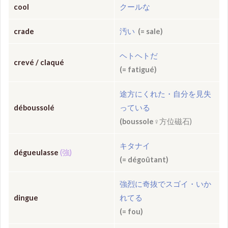
cool
クールな
crade
汚い
(= sale)
ヘトヘトだ
crevé / claqué
(= fatigué)
途方にくれた・自分を見失
déboussolé
っている
(boussole
♀方位磁石)
キタナイ
dégueulasse
(強)
(= dégoûtant)
強烈に奇抜でスゴイ・いか
dingue
れてる
(= fou)