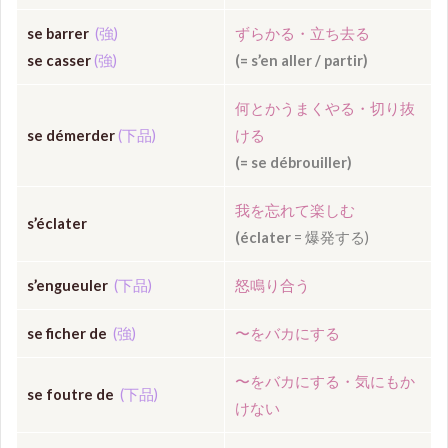
se barrer
(強)
ずらかる・立ち去る
se casser
(強)
(
= s’en aller / partir)
何とかうまくやる・切り抜
se démerder
(下品)
ける
(= se débrouiller)
我を忘れて楽しむ
s’éclater
(éclater
= 爆発する)
s
’
engueuler
(下品)
怒鳴り合う
se ficher de
(強)
〜を
バカにする
〜をバカにする・気にもか
se foutre de
(下品)
けない