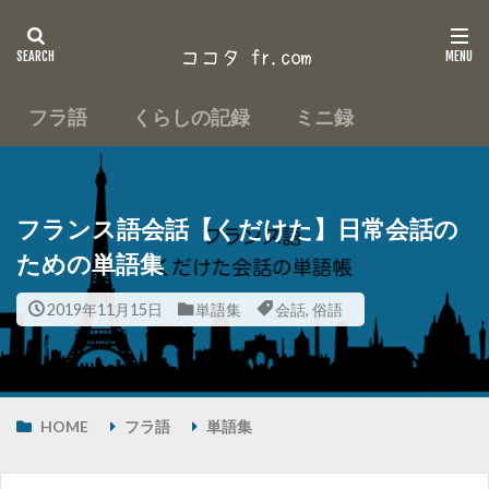
フラ語
くらしの記録
ミニ録
フランス語会話【くだけた】日常会話の
ための単語集
2019年11月15日
単語集
会話
,
俗語
HOME
フラ語
単語集