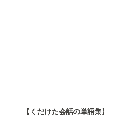
だけ
た会
話の
単語
集】
1.1
【名
詞】
1.2
【動
詞】
1.3
【形
容
詞】
【くだけた会話の単語集】
1.4
【副
詞・