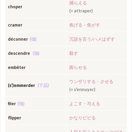
捕らえる
choper
(= attraper)
cramer
焦げる・焦がす
déconner
(強)
冗談を言う/ハメはずす
descendre
(強)
殺す
embêter
困らせる
ウンザリする・させる
(s
’)
emmerder
(下品)
(= s’ennuyer)
filer
(強)
よこす・与える
flipper
かなりビビる
人目を引こうとカッコつけ