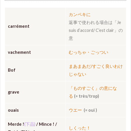
カンペキに
返事で使われる場合は「Je
carrément
suis d’accord/ C’est clair」の
意
vachement
むっちゃ・ごっつい
まあまあだ/すごく良いわけ
Bof
じゃない
「ものすごく」の意にな
grave
る
(= très/trop)
ouais
ウエー
(
= oui
)
Merde !
(下品)
/ Mince ! /
しくった！