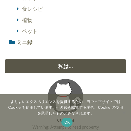
食レシピ
植物
ペット
ミニ録
私は…
よりよいエクスペリエンスを提供するため、当ウェブサイトでは
Cookie を使用しています。引き続き閲覧する場合、Cookie の使用
を承諾したものとみなされます。
cocota
OK
Warning: Attempt to read property