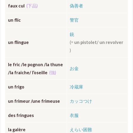
faux cul
(下品)
偽善者
un flic
警官
銃
un flingue
(=
un pistolet/ un revolver
)
le fric /le pognon /la thune
お金
/la fraiche/ l’oseille
(強)
un frigo
冷蔵庫
un frimeur /une frimeuse
カッコつけ
des fringues
衣服
la galère
えらい困難