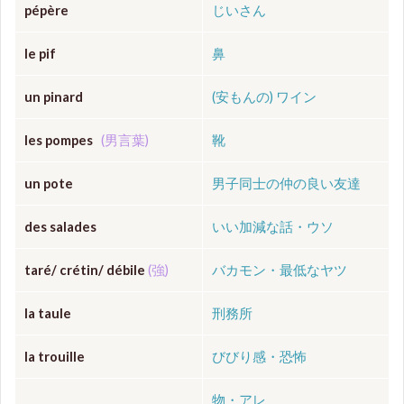
pépère
じいさん
le pif
鼻
un pinard
(安もんの)
ワイン
les pompes
(男言葉)
靴
un pote
男子同士の仲の良い友達
des salades
いい加減な話・ウソ
taré/ crétin/ débile
(強)
バカモン・最低なヤツ
la taule
刑務所
la trouille
びびり感・恐怖
物・アレ