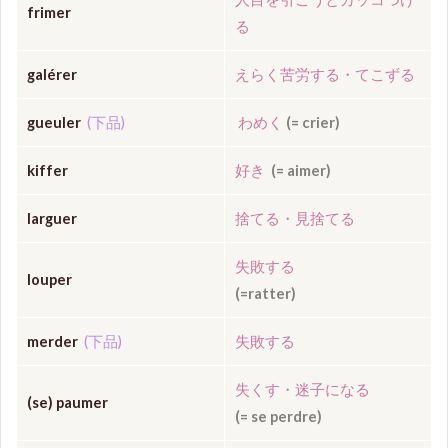
frimer
る
galérer
えらく苦労する・てこずる
gueuler
(下品)
わめく
(= crier)
kiffer
好き
(= aimer)
larguer
捨てる・見捨てる
失敗する
louper
(=ratter)
merder
(下品)
失敗する
失くす・迷子になる
(
se
)
paumer
(
= se perdre)