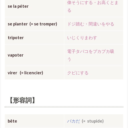
偉そうにする・お高くとま
se la péter
る
se planter (= se tromper)
ドジ踏む・間違いをやる
tripoter
いじくりまわす
電子タバコをプカプカ吸
vapoter
う
virer (= licencier)
クビにする
【形容詞】
bête
バカだ
(= stupide)