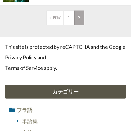
Prev
1
2
This site is protected by reCAPTCHA and the Google
Privacy Policy
and
Terms of Service
apply.
カテゴリー
フラ語
単語集