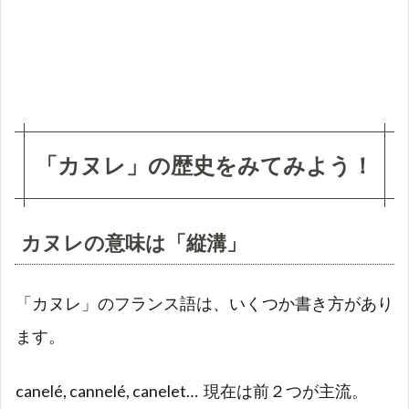
レの
意味
は
「縦
溝」
1.2
カヌ
「カヌレ」の歴史をみてみよう！
レは
修道
女の
お菓
カヌレの意味は「縦溝」
子？
1.3
カヌ
「カヌレ」のフランス語は、いくつか書き方があり
レが
ます。
「黄
身だ
け」
canelé, cannelé, canelet…
現在は前２つが主流。
な理