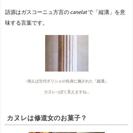
由
語源はガスコーニュ方言の
canelat
で「縦溝」を意
1.4
結局
味する言葉です。
はナ
ゾな
カヌ
レ…
↑例えば
古代
ギリシャの柱身に施された「縦溝」
カヌレっぽく見えますね…
カヌレは修道女のお菓子？