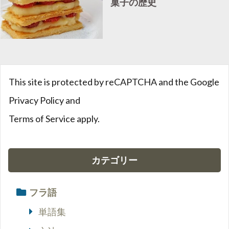
菓子の歴史
This site is protected by reCAPTCHA and the Google
Privacy Policy
and
Terms of Service
apply.
カテゴリー
フラ語
単語集