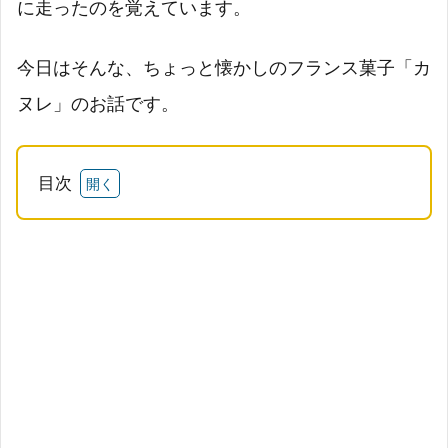
に走ったのを覚えています。
今日はそんな、ちょっと懐かしのフランス菓子「カ
ヌレ」のお話です。
目次
1
「カ
ヌ
レ」
の歴
史を
みて
みよ
う！
1.1
カヌ