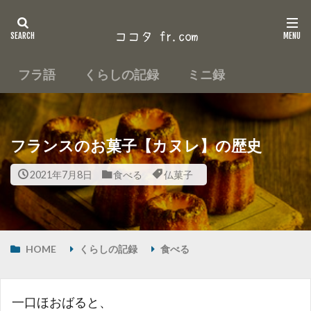
フラ語
くらしの記録
ミニ録
フランスのお菓子【カヌレ】の歴史
2021年7月8日
食べる
仏菓子
HOME
くらしの記録
食べる
一口ほおばると、