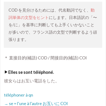
COD
を見分けるためには、代名動詞でなく、
動
詞単体の文型をヒント
にします。日本語訳の「〜
を/に」を基準に判断しても上手くいかないこと
が多いので、フランス語の文型で判断するよう頑
張ります。
＊ 直接目的(補語)
COD /
間接目的(補語)
COI
Elles se sont téléphoné.
彼女らはお互い電話をした。
téléphoner à qn
→ se = l
’
une à l
’
autre
お互いに
COI