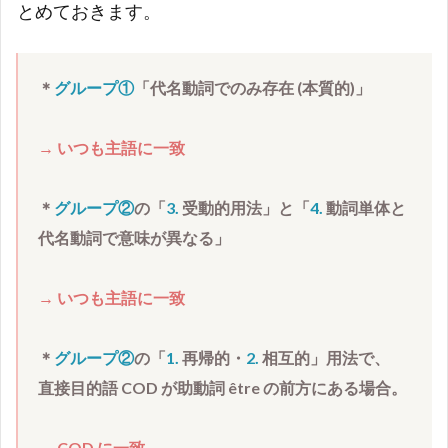
とめておきます。
動的」
「4. 動
詞単体
と代名
＊
グループ①
「代名動詞でのみ存在 (本質的)」
動詞で
意味が
→ 
いつも主語に一致
異な
る」の
場合
＊
グループ②
の「
3. 
受動的用法」と
「
4. 
動詞単体と
2.2.2
代名動詞で意味が異なる」
「1. 再
帰的」
「2. 相
→ 
いつも主語に一致
互的」
の場合
＊
グループ②
の「
1.
再帰的・
2. 
相互的」用法で、　
2.3
直接目的語
 COD 
が助動詞
 être 
の前方にある場合。
おま
け。
【代
→ COD 