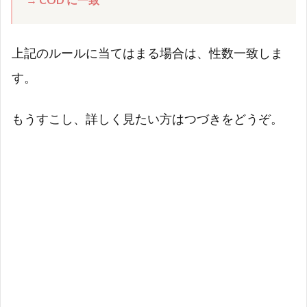
名動
詞の
後に
形容
上記のルールに当てはまる場合は、性数一致しま
詞や
す。
動詞
原
形】
もうすこし、詳しく見たい方はつづきをどうぞ。
が続
く場
合
2.3.1
代名動
詞の後
に【形
容詞】
が続く
場合
2.3.2
代名動