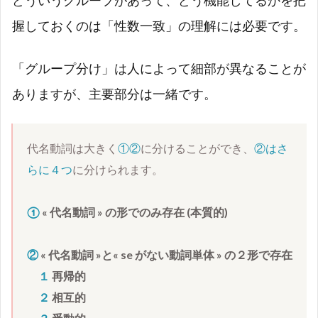
どういうグループがあって、どう機能してるかを把
まと
め
握しておくのは「性数一致」の理解には必要です。
2
代名
「グループ分け」は人によって細部が異なることが
動詞
の複
ありますが、主要部分は一緒です。
合過
去の
【性
代名動詞は大きく
①②
に分けることができ、
②はさ
数一
致】
らに４つ
に分けられます。
につ
いて
① 
« 
代名動詞
 » 
の形でのみ存在 (本質的)
2.1
①『 代
名動詞
②
« 
代名動詞
 »と« 
se 
がない動詞単体
 » の２形で
でのみ
１
再帰的
存在
２
相互的
(本質
的)』