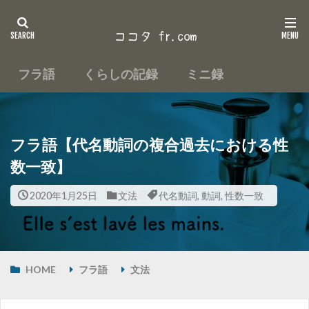
フラ語
くらしの記録
ミニ録
フラ語【代名動詞の複合過去における性
数一致】
2020年1月25日
文法
代名動詞
,
動詞
,
性数一致
HOME
フラ語
文法