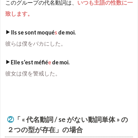
このグループの代名動詞は、
いつも主語の性数に一
致します。
Ils se sont moqué
s
de moi.
彼らは僕をバカにした。
Elle s
’
est méfié
e
de moi.
彼女は僕を警戒した。
②
「
«
代名動詞
/ se
がない動詞単体
»
の
２つの型が存在」の場合