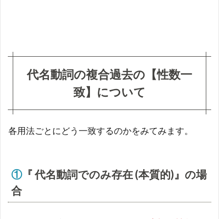
詞の後
に【動
詞原
形】が
続く場
合
代名動詞の複合過去の【性数一
致】について
各用法ごとにどう一致するのかをみてみます。
①
『
代名動詞でのみ存在 (本質的)』の場
合