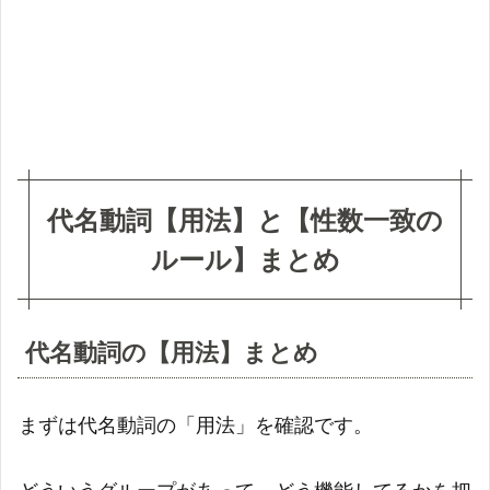
まと
め
1.1
代名
動詞
の
【用
法】
代名動詞【用法】と【性数一致の
まと
め
ルール】まとめ
1.2
代名
動詞
代名動詞の【用法】まとめ
の複
合過
去
まずは代名動詞の「用法」を確認です。
【性
数一
致】