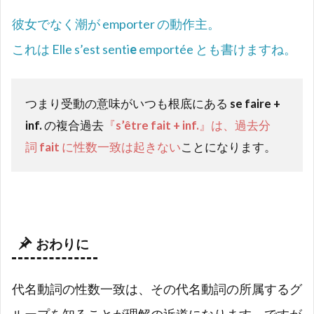
彼女でなく潮が
emporter
の動作主。
これは Elle s’est senti
e
emportée とも書けますね。
つまり受動の意味がいつも根底にある
se faire +
inf.
の複合過去
『
s’être fait + inf.
』は、過去分
詞
fait
に性数一致は起きない
ことになります。
おわりに
代名動詞の性数一致は、その代名動詞の所属するグ