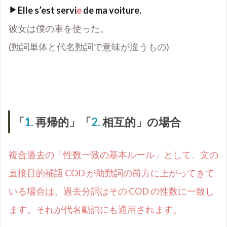
Elle s
’
est servi
e
de ma voiture.
彼女は僕の車を使った。
(動詞単体と代名動詞で意味が違うもの)
「
1.
再帰的」「
2.
相互的」の場合
複合過去の「性数一致の基本ルール」として、文の
直接目的補語
COD
が助動詞の前方に上がってきて
いる場合は、過去分詞はその
COD
の性数に一致し
ます。それが代名動詞にも適用されます。