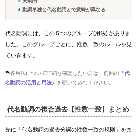
３
受動的
の場合
４
動詞単独と代名動詞とで意味が異なる
2.2
②「
« 代
代名動詞には、この５つのグループ(用法) がありま
名動
詞 /
した。このグループごとに、性数一致のルールを見
se が
ていきます。
ない
動詞
単
各用法について詳細を確認したい方は、前回の
『
代
体 »
の２
名動詞の活用と用法
』
を覗いてみてください。
つの
型が
存
在」
代名動詞の複合過去【性数一致】まとめ
の場
合
先に「代名動詞の過去分詞の性数一致の規則」をま
2.2.1
「3. 受