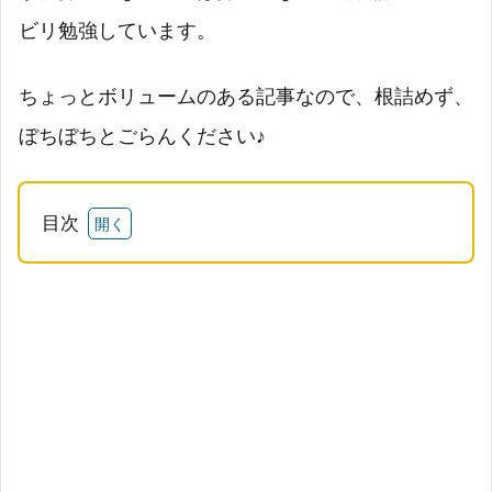
ビリ勉強しています。
ちょっとボリュームのある記事なので、根詰めず、
ぼちぼちとごらんください♪
目次
1
代名
動詞
【用
法】
と
【性
数一
致の
ルー
ル】