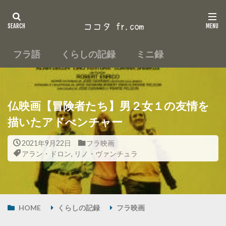
フラ語
くらしの記録
ミニ録
仏映画【冒険者たち】男２女１の友情を
描いたアドべンチャー
2021年9月22日
フラ映画
アラン・ドロン
,
リノ・ヴァンチュラ
HOME
くらしの記録
フラ映画