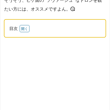
そうそう、ヒゲ面の ”ソヴァージュ” なドロンを観
たい方には、オススメですよん。
目次
1
作
品
情
報
2
あ
ら
す
じ
3
感
想